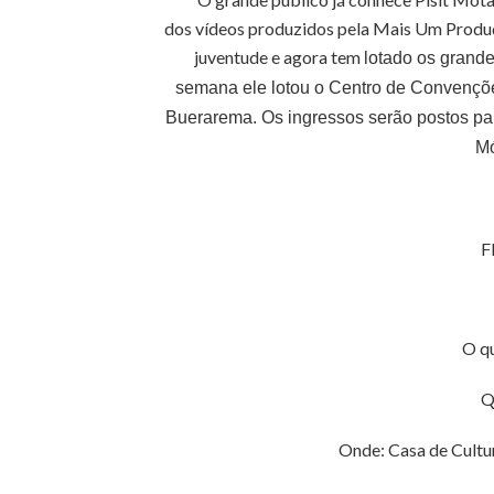
dos vídeos produzidos pela Mais Um Produç
juventude e agora tem
lotado os grandes
semana
ele lotou o Centro de Convençõe
Buerarema. Os ingressos serão postos para 
Mó
F
O q
Q
Onde: Casa de Cultu