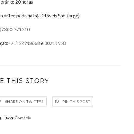
orário: 20 horas
da antecipada na loja Móveis São Jorge)
(73)32371310
ução:
(71) 92948668
e
30211998
E THIS STORY
SHARE ON TWITTER
PIN THIS POST
Comédia
TAGS: