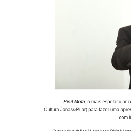
Pisit Mota
, o mais espetacular
Cultura Jonas&Pilar) para fazer uma apr
com i
O grande público já conhece Pisit Mota po