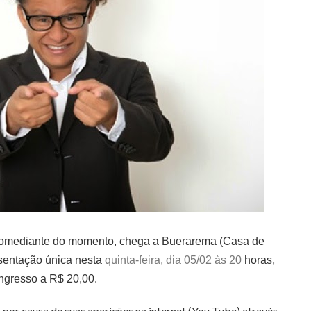
 comediante do momento, chega a Buerarema (Casa de
esentação única nesta
quinta-feira, dia 05/02 às 20
horas,
ngresso a R$ 20,00.
r causa de suas aparições na internet (You Tube) através