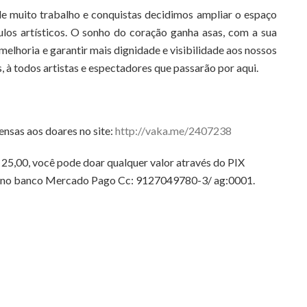
e muito trabalho e conquistas decidimos ampliar o espaço
los artísticos. O sonho do coração ganha asas, com a sua
elhoria e garantir mais dignidade e visibilidade aos nossos
s, à todos artistas e espectadores que passarão por aqui.
ensas aos doares no site:
http://vaka.me/2407238
25,00, você pode doar qualquer valor através do PIX
a no banco Mercado Pago Cc: 9127049780-3/ ag:0001.