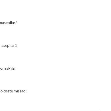
nasepilar/
nasepilar1
onasPilar
ão deste missão!