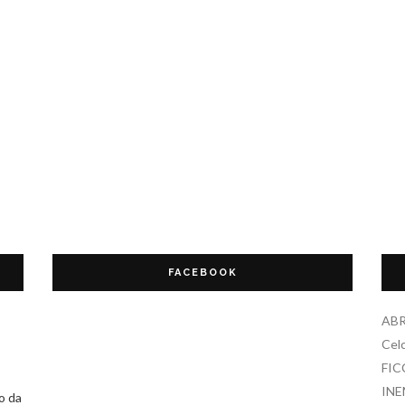
FACEBOOK
AB
Celc
FIC
IN
o da