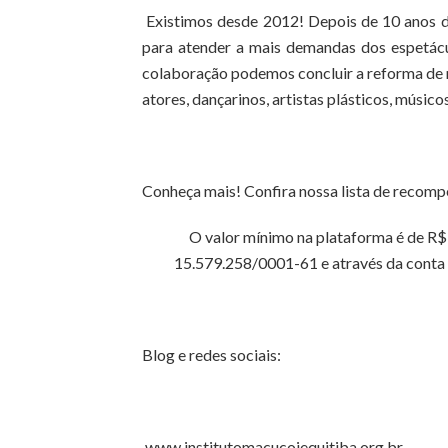
Existimos desde 2012! Depois de 10 anos d
para atender a mais demandas dos espetácu
colaboração podemos concluir a reforma de m
atores, dançarinos, artistas plásticos, músico
Conheça mais! Confira nossa lista de recomp
O valor mínimo na plataforma é de R$ 
15.579.258/0001-61 e através da cont
Blog e redes sociais:
www.institutomacucojequitiba.org.br