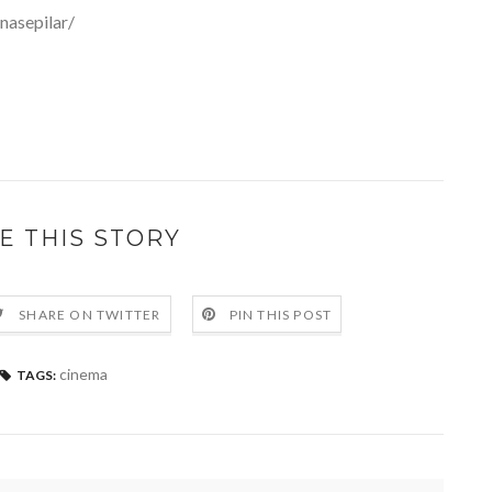
nasepilar/
E THIS STORY
SHARE ON TWITTER
PIN THIS POST
cinema
TAGS: