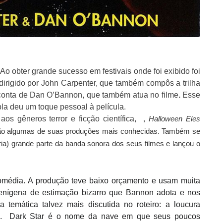
Ao obter grande sucesso em festivais onde foi exibido foi
dirigido por John Carpenter, que também compôs a trilha
conta de
Dan O’Bannon
, que também atua no filme
.
Esse
la deu um toque pessoal à película.
os gêneros terror e ficção científica,
,
Halloween Eles
o algumas de suas produções mais conhecidas. Também se
ria) grande parte da banda sonora dos seus filmes e lançou o
média. A produção teve baixo orçamento e usam muita
ienígena de estimação bizarro que Bannon adota e nos
temática talvez mais discutida no roteiro: a loucura
o.
Dark Star é o nome da nave em que seus poucos